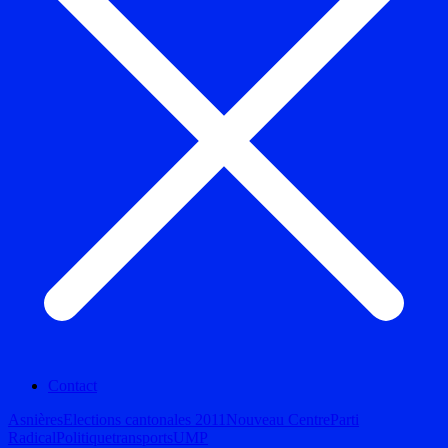
Contact
Asnières
Elections cantonales 2011
Nouveau Centre
Parti
Radical
Politique
transports
UMP