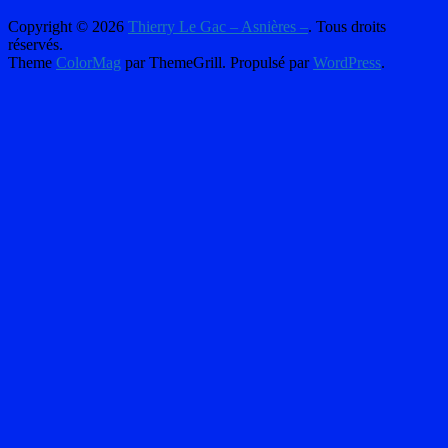
Copyright © 2026
Thierry Le Gac – Asnières –
. Tous droits
réservés.
Theme
ColorMag
par ThemeGrill. Propulsé par
WordPress
.