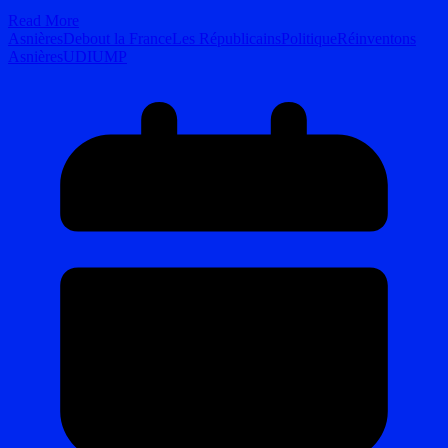
Read More
Asnières
Debout la France
Les Républicains
Politique
Réinventons
Asnières
UDI
UMP