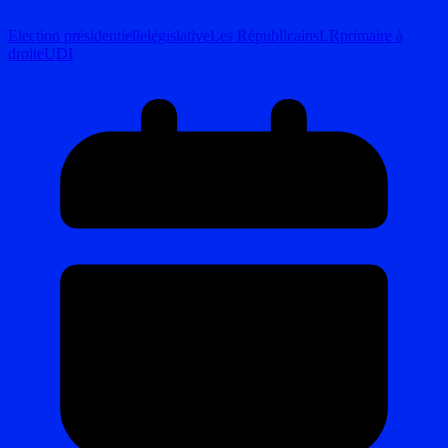
Election présidentielle
législative
Les Républicains
LR
primaire à
droite
UDI