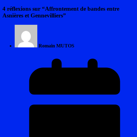
4 réflexions sur “
Affrontement de bandes entre
Asnières et Gennevilliers
”
Romain MUTOS