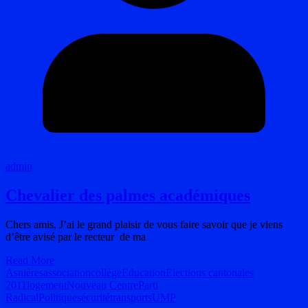
admin
Chevalier des palmes académiques
Chers amis, J’ai le grand plaisir de vous faire savoir que je viens
d’être avisé par le recteur de ma
Read More
Asnières
association
collège
Education
Elections cantonales
2011
logement
Nouveau Centre
Parti
Radical
Politique
sécurité
transports
UMP