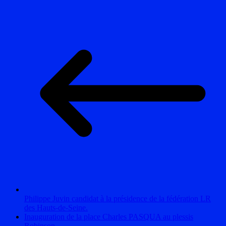
Philippe Juvin candidat à la présidence de la fédération LR
des Hauts-de-Seine.
Inauguration de la place Charles PASQUA au plessis
Robinson