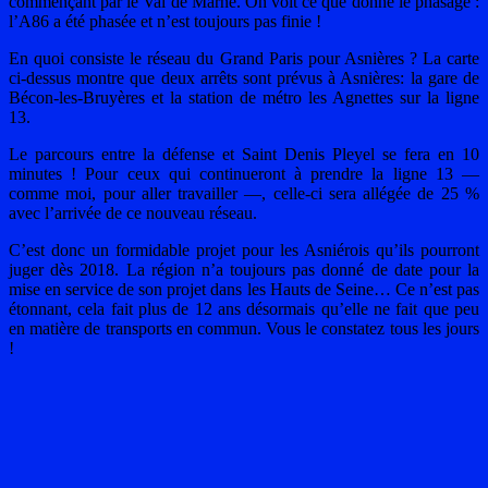
commençant par le Val de Marne. On voit ce que donne le phasage :
l’A86 a été phasée et n’est toujours pas finie !
En quoi consiste le réseau du Grand Paris pour Asnières ? La carte
ci-dessus montre que deux arrêts sont prévus à Asnières: la gare de
Bécon-les-Bruyères et la station de métro les Agnettes sur la ligne
13.
Le parcours entre la défense et Saint Denis Pleyel se fera en 10
minutes ! Pour ceux qui continueront à prendre la ligne 13 —
comme moi, pour aller travailler —, celle-ci sera allégée de 25 %
avec l’arrivée de ce nouveau réseau.
C’est donc un formidable projet pour les Asniérois qu’ils pourront
juger dès 2018. La région n’a toujours pas donné de date pour la
mise en service de son projet dans les Hauts de Seine… Ce n’est pas
étonnant, cela fait plus de 12 ans désormais qu’elle ne fait que peu
en matière de transports en commun. Vous le constatez tous les jours
!