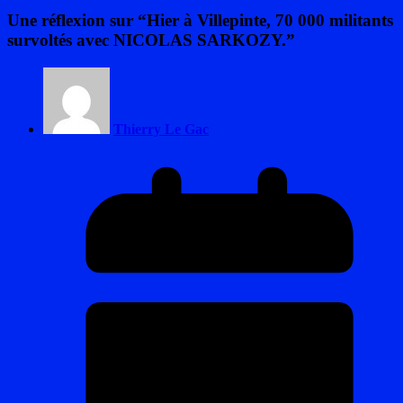
Une réflexion sur “
Hier à Villepinte, 70 000 militants
survoltés avec NICOLAS SARKOZY.
”
Thierry Le Gac