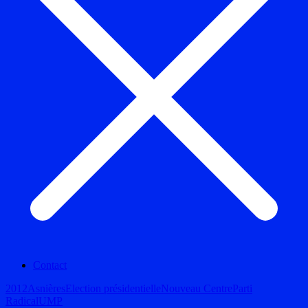
Contact
2012
Asnières
Election présidentielle
Nouveau Centre
Parti
Radical
UMP