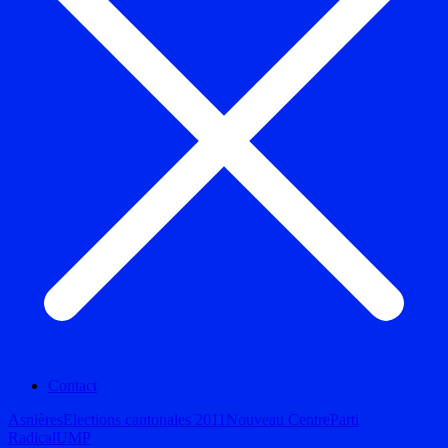
Contact
Asnières
Elections cantonales 2011
Nouveau Centre
Parti
Radical
UMP