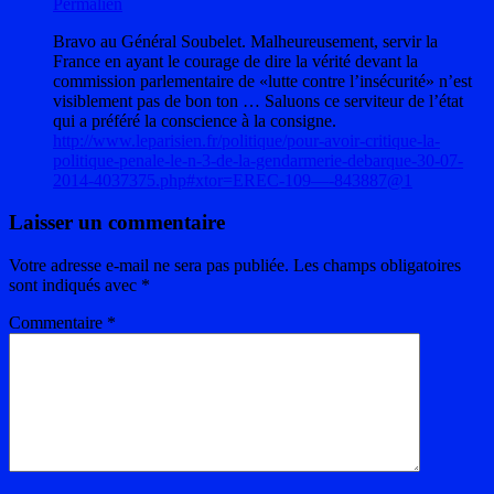
Permalien
Bravo au Général Soubelet. Malheureusement, servir la
France en ayant le courage de dire la vérité devant la
commission parlementaire de «lutte contre l’insécurité» n’est
visiblement pas de bon ton … Saluons ce serviteur de l’état
qui a préféré la conscience à la consigne.
http://www.leparisien.fr/politique/pour-avoir-critique-la-
politique-penale-le-n-3-de-la-gendarmerie-debarque-30-07-
2014-4037375.php#xtor=EREC-109—-843887@1
Laisser un commentaire
Votre adresse e-mail ne sera pas publiée.
Les champs obligatoires
sont indiqués avec
*
Commentaire
*