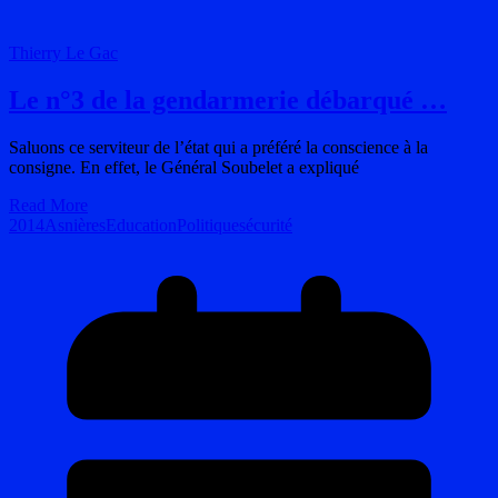
Thierry Le Gac
Le n°3 de la gendarmerie débarqué …
Saluons ce serviteur de l’état qui a préféré la conscience à la
consigne. En effet, le Général Soubelet a expliqué
Read More
2014
Asnières
Education
Politique
sécurité