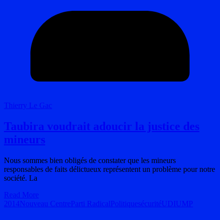
Thierry Le Gac
Taubira voudrait adoucir la justice des
mineurs
Nous sommes bien obligés de constater que les mineurs
responsables de faits délictueux représentent un problème pour notre
société. La
Read More
2014
Nouveau Centre
Parti Radical
Politique
sécurité
UDI
UMP